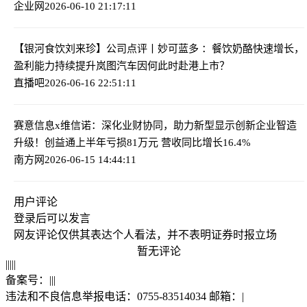
企业网
2026-06-10 21:17:11
【银河食饮刘来珍】公司点评丨妙可蓝多 ：餐饮奶酪快速增长，
盈利能力持续提升
岚图汽车因何此时赴港上市？
直播吧
2026-06-16 22:51:11
赛意信息x维信诺：深化业财协同，助力新型显示创新企业智造
升级！
创益通上半年亏损81万元 营收同比增长16.4%
南方网
2026-06-15 14:44:11
用户评论
登录
后可以发言
网友评论仅供其表达个人看法，并不表明证券时报立场
暂无评论
|
|
|
|
|
备案号：
|
|
|
违法和不良信息举报电话：0755-83514034 邮箱：
|