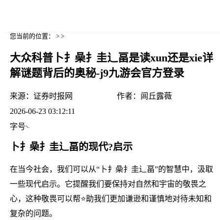
您当前的位置： > >
大众科普卜扌喿扌圭辶畐是读xun还是xie详
解谜题背后的奥秘-j9九游会官方登录
来源：
证券时报网
作者：
闾丘露薇
2026-06-23 03:12:11
字号
卜扌喿扌圭辶畐的现代?启示
在当今社会，我们可以从“卜扌喿扌圭辶畐”的智慧中，汲取
一些现代启示。它提醒我们要保持对自然和宇宙的敬畏之
心，这种敬畏可以帮⭐助我们更加谦逊和谨慎地对待未知和
复杂的问题。