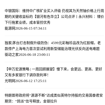
中银国际：维持中广核矿业买入评级 仍视其为天然铀价格上行周
期的关键收益标的
【银河有色华立】公司点评丨永兴材料 ：锂价
下行拖累业绩，成本管控优秀
能源网
2026-06-15 07:34:11
独家|茅台打击制假升级防伪：4599元彩釉珍品改为红胶帽，老
款停产
上海电力首次尝试利用新型储能治理光伏反向送电难题
驱动之家
2026-06-18 23:00:11
【申万宏源策略 | 一周回顾展望】慢下来，会更远、更高、更好
又有多家银行下调存款利率！
光明网
2026-06-12 17:25:11
特朗普称政府将“源源不断”达成类似英特尔持股的交易
国泰君安
期货：“鸽派”信号释放，金银拉升