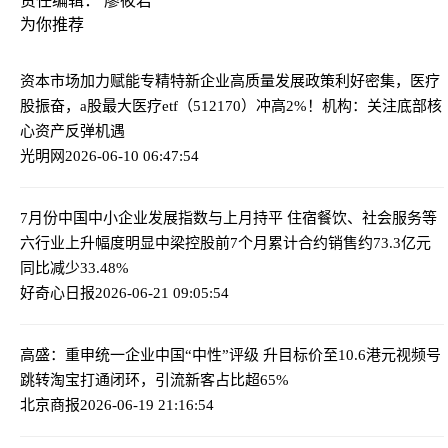
责任编辑： 廖筱君
为你推荐
资本市场加力赋能专精特新企业高质量发展
政策利好密集，医疗
股振奋，a股最大医疗etf（512170）冲高2%！机构：关注底部核
心资产反弹机遇
光明网
2026-06-10 06:47:54
7月份中国中小企业发展指数与上月持平 住宿餐饮、社会服务等
六行业上升幅度明显
中梁控股前7个月累计合约销售约73.3亿元
同比减少33.48%
好奇心日报
2026-06-21 09:05:54
高盛：重申统一企业中国“中性”评级 升目标价至10.6港元
视频号
跳转淘宝打通闭环，引流新客占比超65%
北京商报
2026-06-19 21:16:54