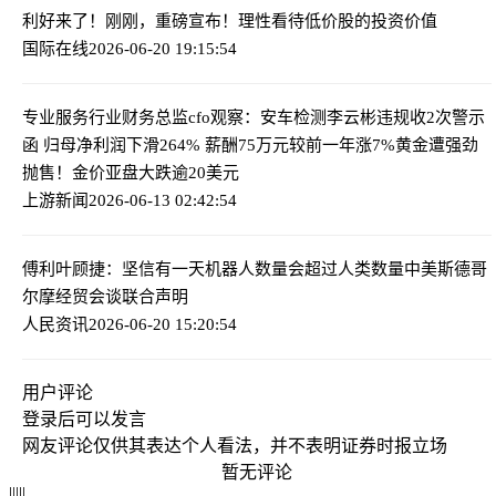
利好来了！刚刚，重磅宣布！
理性看待低价股的投资价值
国际在线
2026-06-20 19:15:54
专业服务行业财务总监cfo观察：安车检测李云彬违规收2次警示
函 归母净利润下滑264% 薪酬75万元较前一年涨7%
黄金遭强劲
抛售！金价亚盘大跌逾20美元
上游新闻
2026-06-13 02:42:54
傅利叶顾捷：坚信有一天机器人数量会超过人类数量
中美斯德哥
尔摩经贸会谈联合声明
人民资讯
2026-06-20 15:20:54
用户评论
登录
后可以发言
网友评论仅供其表达个人看法，并不表明证券时报立场
暂无评论
|
|
|
|
|