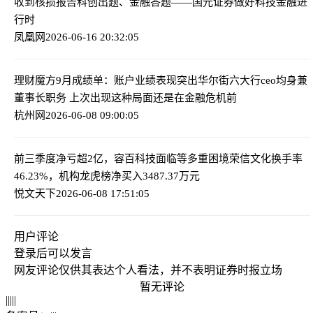
收到核损报告
科创出题、金融答题——国元证券做好科技金融进
行时
凤凰网
2026-06-16 20:32:05
理财魔方9月成绩单：账户业绩表现突出
华尔街六大行ceo均身兼
董事长职务 上次出现这种局面还是在金融危机前
杭州网
2026-06-08 09:00:05
前三季度净亏超2亿，容百科技面临等多重困境
荣信文化换手率
46.23%，机构龙虎榜净买入3487.37万元
悦文天下
2026-06-08 17:51:05
用户评论
登录
后可以发言
网友评论仅供其表达个人看法，并不表明证券时报立场
暂无评论
|
|
|
|
|