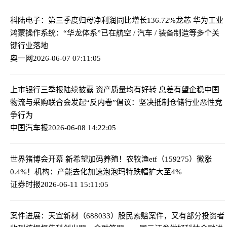
科陆电子：第三季度归母净利润同比增长136.72%
龙芯 华为工业
鸿蒙操作系统：“华龙体系”已在航空 / 汽车 / 装备制造等多个关
键行业落地
奥一网
2026-06-07 07:11:05
上市银行三季报陆续披露 资产质量均有好转 息差有望企稳
中国
物流与采购联合会发起“反内卷”倡议：坚决抵制仓储行业恶性竞
争行为
中国汽车报
2026-06-08 14:22:05
世界猪博会开幕 新希望加码养殖！农牧渔etf（159275）微涨
0.4%！机构：产能去化加速
泡泡玛特跌幅扩大至4%
证券时报
2026-06-11 15:11:05
案件进展：天宜新材（688033）股民索赔案件，又有部分投资者