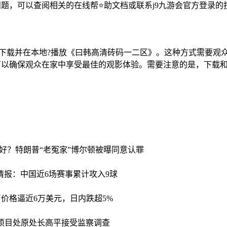
问题，可以查阅相关的在线帮⭐助文档或联系j9九游会官方登录
，下载并在本地?播放《曰韩高清砖码一二区》。这种方式需要观
可以确保观众在家中享受最佳的观影体验。需要注意的是，下载和
子好？
特朗普“老冤家”博尔顿被曝同意认罪
竞彩情报：中国近6场赛事累计攻入9球
价格逼近6万美元，日内跌超5%
项目处原处长高平接受监察调查