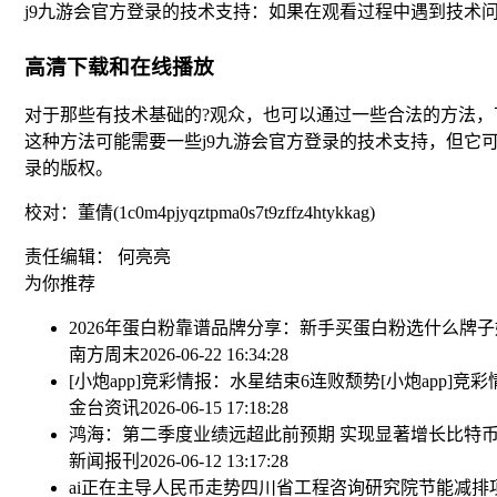
j9九游会官方登录的技术支持：如果在观看过程中遇到技术
高清下载和在线播放
对于那些有技术基础的?观众，也可以通过一些合法的方法
这种方法可能需要一些j9九游会官方登录的技术支持，但它
录的版权。
校对：董倩(1c0m4pjyqztpma0s7t9zffz4htykkag)
责任编辑： 何亮亮
为你推荐
2026年蛋白粉靠谱品牌分享：新手买蛋白粉选什么牌
南方周末
2026-06-22 16:34:28
[小炮app]竞彩情报：水星结束6连败颓势
[小炮app]
金台资讯
2026-06-15 17:18:28
鸿海：第二季度业绩远超此前预期 实现显著增长
比特币
新闻报刊
2026-06-12 13:17:28
ai正在主导人民币走势
四川省工程咨询研究院节能减排