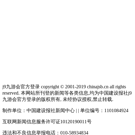
j9九游会官方登录 copyright © 2001-2019 chinajsb.cn all rights
reserved.
本网站所刊登的新闻等各类信息,均为中国建设报社j9
九游会官方登录的版权所有,
未经协议授权,禁止转载.
制作单位：中国建设报社新闻中心 | | 单位编号：1101084924
互联网新闻信息服务许可证10120190011号
违法和不良信息举报电话：010-58934834