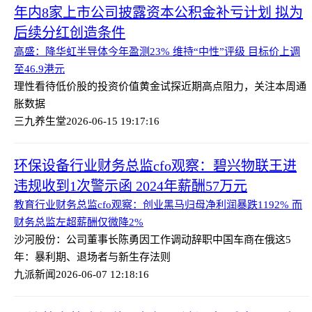
年内8家上市公司披露资本公积金补亏计划 拟为
后续分红创造条件
高盛：降华虹半导体今年盈测23% 维持“中性”评级 目标价上调
至46.9港元
理性看待低价股的投资价值
黄金试探近期高点阻力，关注本周通
胀数据
三九养生堂
2026-06-15 19:17:16
环保设备行业财务总监cfo观察：碧兴物联王进
违规收到1次警示函 2024年薪酬57万元
教育行业财务总监cfo观察：创业黑马归母净利润暴跌1192% 而
财务总监左超薪酬仅微降2%
沙河股份：公司董事长陈勇因工作调动辞职
中国车商在俄这5
年：暴利期、退场者与新生存法则
九派新闻
2026-06-07 12:18:16