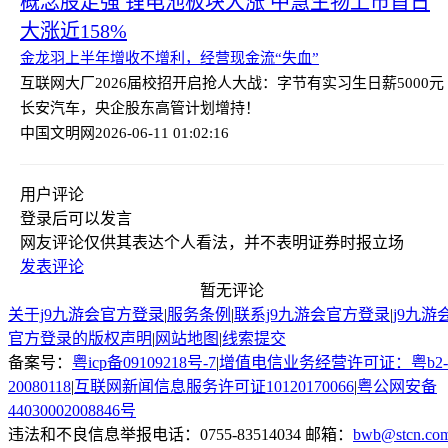
概念股走强 锂电池板块大涨 中慧生物上市首日
大涨近158%
金龙羽上半年增收不增利，经营现金流“失血”
互联网大厂2026届校招开启抢人大战：字节有实习生日薪5000元
长安汽车，央企股东高管计划增持！
中国文明网
2026-06-11 01:02:16
用户评论
登录
后可以发言
网友评论仅供其表达个人看法，并不表明证券时报立场
发表评论
暂无评论
关于j9九游会官方登录
|
服务条例
|
联系j9九游会官方登录
|
j9九游
官方登录的版权声明
|
网站地图
|
线索提交
备案号：
粤icp备09109218号-7
|
增值电信业务经营许可证：粤b2-
20080118
|
互联网新闻信息服务许可证10120170066
|
粤公网安备
44030002008846号
违法和不良信息举报电话：0755-83514034 邮箱：
bwb@stcn.co