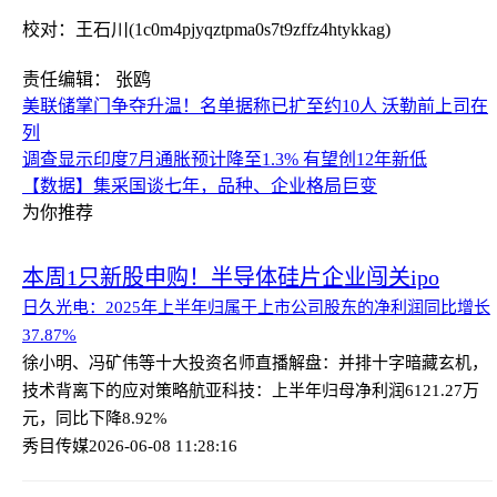
校对：王石川(1c0m4pjyqztpma0s7t9zffz4htykkag)
责任编辑： 张鸥
美联储掌门争夺升温！名单据称已扩至约10人 沃勒前上司在
列
调查显示印度7月通胀预计降至1.3% 有望创12年新低
【数据】集采国谈七年，品种、企业格局巨变
为你推荐
本周1只新股申购！半导体硅片企业闯关ipo
日久光电：2025年上半年归属于上市公司股东的净利润同比增长
37.87%
徐小明、冯矿伟等十大投资名师直播解盘：并排十字暗藏玄机，
技术背离下的应对策略
航亚科技：上半年归母净利润6121.27万
元，同比下降8.92%
秀目传媒
2026-06-08 11:28:16