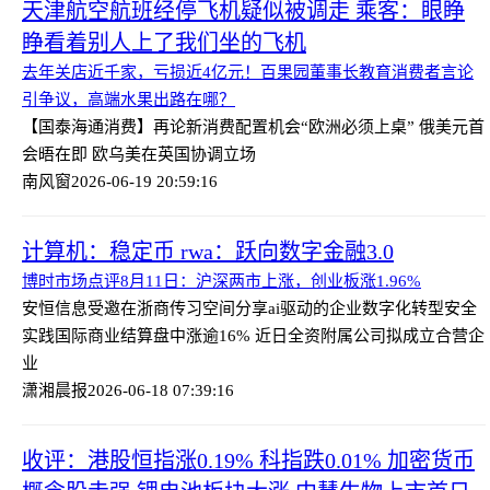
天津航空航班经停飞机疑似被调走 乘客：眼睁
睁看着别人上了我们坐的飞机
去年关店近千家，亏损近4亿元！百果园董事长教育消费者言论
引争议，高端水果出路在哪？
【国泰海通消费】再论新消费配置机会
“欧洲必须上桌” 俄美元首
会晤在即 欧乌美在英国协调立场
南风窗
2026-06-19 20:59:16
计算机：稳定币 rwa：跃向数字金融3.0
博时市场点评8月11日：沪深两市上涨，创业板涨1.96%
安恒信息受邀在浙商传习空间分享ai驱动的企业数字化转型安全
实践
国际商业结算盘中涨逾16% 近日全资附属公司拟成立合营企
业
潇湘晨报
2026-06-18 07:39:16
收评：港股恒指涨0.19% 科指跌0.01% 加密货币