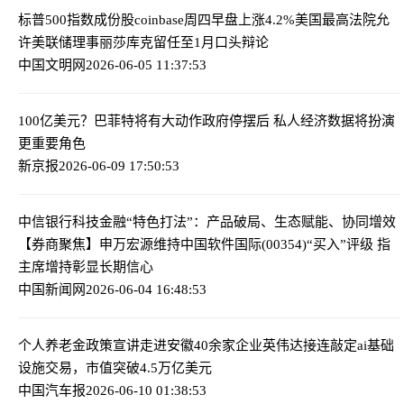
标普500指数成份股coinbase周四早盘上涨4.2%
美国最高法院允
许美联储理事丽莎库克留任至1月口头辩论
中国文明网
2026-06-05 11:37:53
100亿美元？巴菲特将有大动作
政府停摆后 私人经济数据将扮演
更重要角色
新京报
2026-06-09 17:50:53
中信银行科技金融“特色打法”：产品破局、生态赋能、协同增效
【券商聚焦】申万宏源维持中国软件国际(00354)“买入”评级 指
主席增持彰显长期信心
中国新闻网
2026-06-04 16:48:53
个人养老金政策宣讲走进安徽40余家企业
英伟达接连敲定ai基础
设施交易，市值突破4.5万亿美元
中国汽车报
2026-06-10 01:38:53